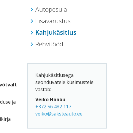
Autopesula
Lisavarustus
Kahjukäsitlus
Rehvitööd
Kahjukäsitlusega
seonduvatele küsimustele
võtvalt
vastab:
Veiko Haabu
duse ja
+372 56 482 117
veiko@saksteauto.ee
kirja