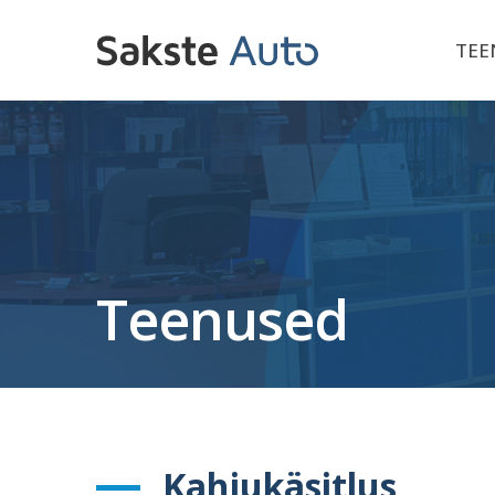
TEE
Teenused
Kahjukäsitlus