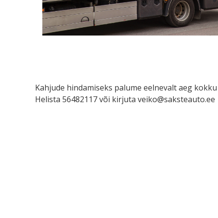
Kahjude hindamiseks palume eelnevalt aeg kokku 
Helista 56482117 või kirjuta veiko@saksteauto.ee