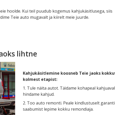
eie hoolde. Kui teil puudub kogemus kahjukäsitlusega, siis
dime Teie auto mugavalt ja kiirelt meie juurde.
aoks lihtne
Kahjukäsitlemine koosneb Teie jaoks kokku
kolmest etapist:
1. Tule näita autot. Täidame kohapeal kahjuaval
hindame kahjud.
2. Too auto remonti. Peale kindlustuselt garantii
saabumist lepime kokku remondiaja.